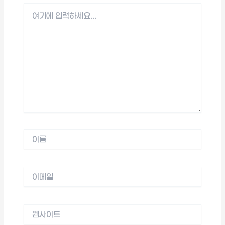
여
기
에
입
력
하
세
요...
이
름
이
메
일
웹
사