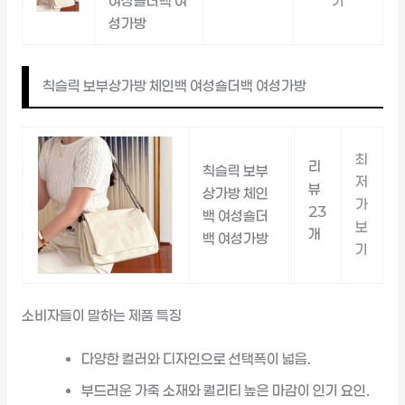
여성숄더백 여
기
성가방
칙슬릭 보부상가방 체인백 여성숄더백 여성가방
최
리
칙슬릭 보부
저
뷰
상가방 체인
가
23
백 여성숄더
보
개
백 여성가방
기
소비자들이 말하는 제품 특징
다양한 컬러와 디자인으로 선택폭이 넓음.
부드러운 가죽 소재와 퀄리티 높은 마감이 인기 요인.