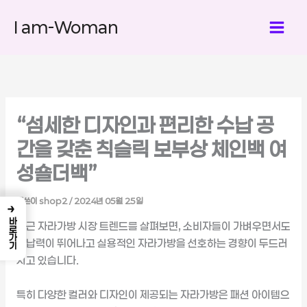
콘
I am-Woman
텐
츠
로
건
너
뛰
“섬세한 디자인과 편리한 수납 공
기
간을 갖춘 칙슬릭 보부상 체인백 여
성숄더백”
글쓴이
shop2
/
2024년 05월 25일
→
바로가기
최근 자라가방 시장 트렌드를 살펴보면, 소비자들이 가벼우면서도
수납력이 뛰어나고 실용적인 자라가방을 선호하는 경향이 두드러
지고 있습니다.
특히 다양한 컬러와 디자인이 제공되는 자라가방은 패션 아이템으