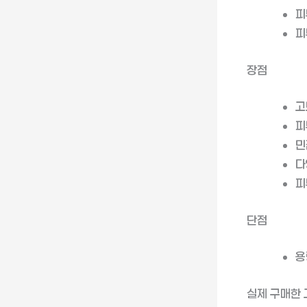
피
피
장점
고
피
민
다
피
단점
용
실제 구매한 