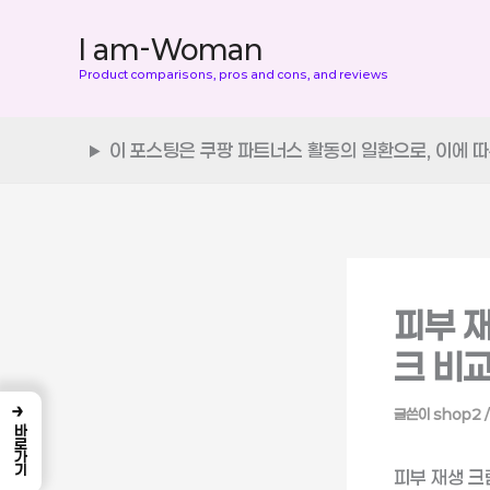
콘
텐
I am-Woman
츠
Product comparisons, pros and cons, and reviews
로
건
이 포스팅은 쿠팡 파트너스 활동의 일환으로, 이에 
너
뛰
기
피부 
크 비
→
글쓴이
shop2
바로가기
피부 재생 