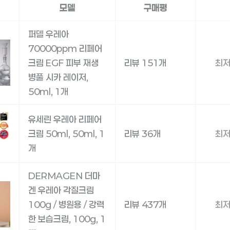
모델
구매평
퍼델 우레아
70000ppm 리페어
크림 EGF 피부 재생
리뷰 151개
최저
병풀 시카 레이저,
50ml, 1개
유세린 우레아 리페어
크림 50ml, 50ml, 1
리뷰 36개
최저
개
DERMAGEN 더마
겐 우레아 각질크림
100g / 병원용 / 강력
리뷰 437개
최저
한 보습크림, 100g, 1