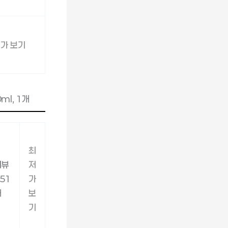
가 보기
ml, 1개
최
리뷰
저
51
가
개
보
기