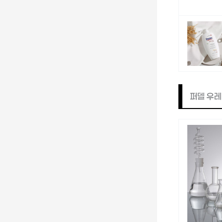
퍼델 우레