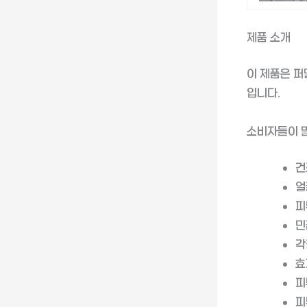
제품 소개
이 제품은 퍼
입니다.
소비자들이 
건
얼
피
민
각
효
피
피